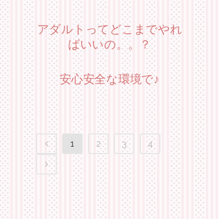
アダルトってどこまでやれ
ばいいの。。？
安心安全な環境で♪
1
2
3
4